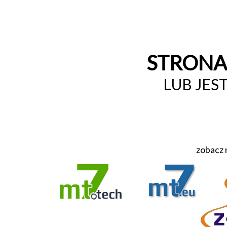
STRONA 
LUB JES
zobacz 