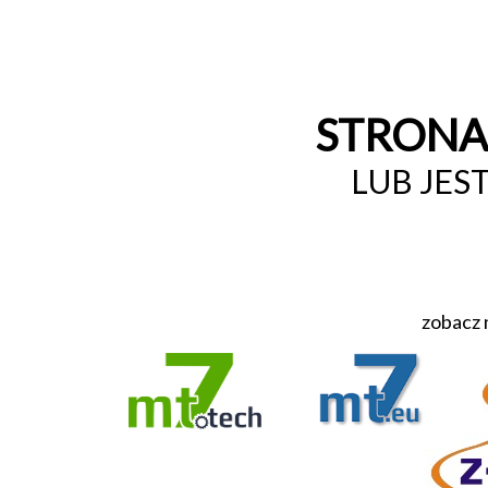
STRONA 
LUB JES
zobacz 