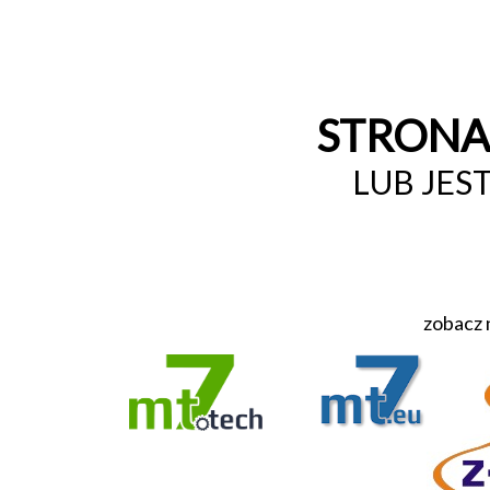
STRONA 
LUB JES
zobacz 